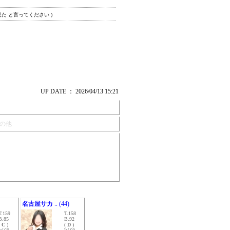
見た と言ってください )
UP DATE ： 2026/04/13 15:21
の他
名古屋サカ
.. (44)
T.159
T.158
B.85
B.92
(
C
)
(
D
)