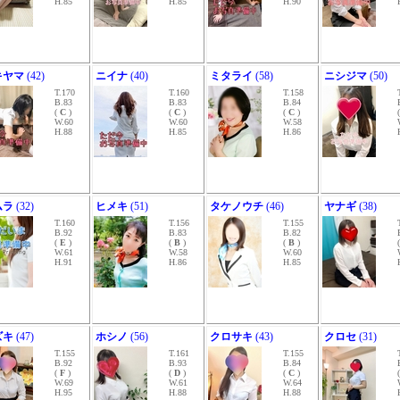
H.85
H.85
H.90
キヤマ
(42)
ニイナ
(40)
ミタライ
(58)
ニシジマ
(50)
T.170
T.160
T.158
B.83
B.83
B.84
(
C
)
(
C
)
(
C
)
W.60
W.60
W.58
H.88
H.85
H.86
ムラ
(32)
ヒメキ
(51)
タケノウチ
(46)
ヤナギ
(38)
T.160
T.156
T.155
B.92
B.83
B.82
(
E
)
(
B
)
(
B
)
W.61
W.58
W.60
H.91
H.86
H.85
ズキ
(47)
ホシノ
(56)
クロサキ
(43)
クロセ
(31)
T.155
T.161
T.155
B.92
B.93
B.84
(
F
)
(
D
)
(
C
)
W.69
W.61
W.64
H.95
H.88
H.88