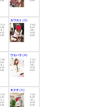
H.88
H.84
カワカミ
(32)
T.153
T.163
B.88
B.84
(
E
)
(
D
)
W.62
W.60
H.89
H.86
ウエハラ
(30)
T.146
T.153
B.85
B.82
(
E
)
(
D
)
W.59
W.56
H.86
H.83
キクチ
(31)
T.155
T.162
B.90
B.90
(
C
)
(
E
)
W.62
W.60
H.88
H.90