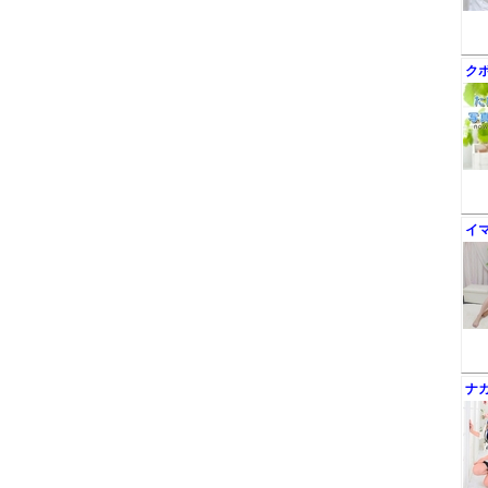
ク
イ
ナ