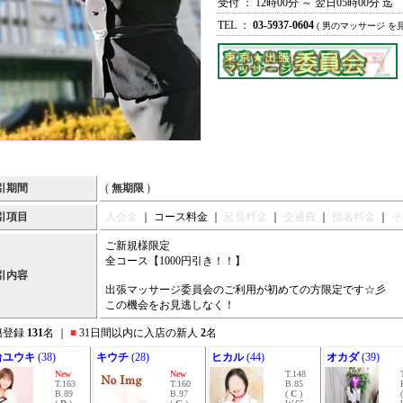
受付 ： 12時00分 ～ 翌日05時00分 迄
TEL ：
03-5937-0604
( 男のマッサージ を
引期間
(
無期限
)
引項目
入会金
｜ コース料金 ｜
延長料金
｜
交通費
｜
指名料金
｜
そ
ご新規様限定
全コース【1000円引き！！】
引内容
出張マッサージ委員会のご利用が初めての方限定です☆彡
この機会をお見逃しなく！
籍登録
131
名 ｜
■
31日間以内に入店の新人
2
名
台ユウキ
(38)
キウチ
(28)
ヒカル
(44)
オカダ
(39)
New
New
T.148
T.163
T.160
B.85
B.89
B.97
(
C
)