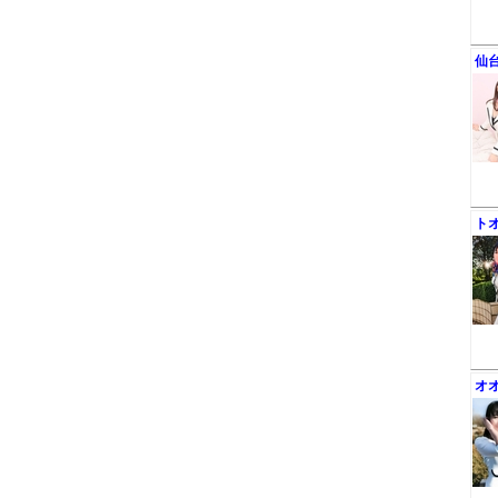
仙
ト
オ