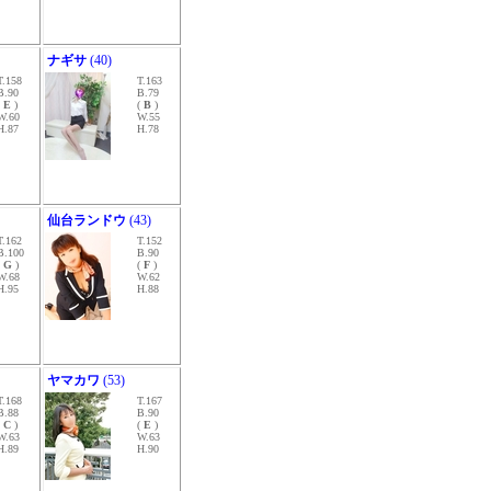
ナギサ
(40)
T.158
T.163
B.90
B.79
(
E
)
(
B
)
W.60
W.55
H.87
H.78
仙台ランドウ
(43)
T.162
T.152
B.100
B.90
(
G
)
(
F
)
W.68
W.62
H.95
H.88
ヤマカワ
(53)
T.168
T.167
B.88
B.90
(
C
)
(
E
)
W.63
W.63
H.89
H.90