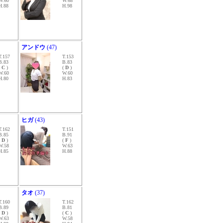
W.60
W.68
H.88
H.98
アンドウ
(47)
T.157
T.153
B.83
B.83
(
C
)
(
D
)
W.60
W.60
H.80
H.83
ヒガ
(43)
T.162
T.151
B.85
B.91
(
D
)
(
F
)
W.58
W.63
H.85
H.88
タオ
(37)
T.160
T.162
B.89
B.81
(
D
)
(
C
)
W.63
W.58