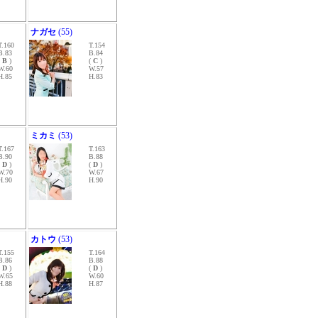
ナガセ
(55)
T.160
T.154
B.83
B.84
(
B
)
(
C
)
W.60
W.57
H.85
H.83
ミカミ
(53)
T.167
T.163
B.90
B.88
(
D
)
(
D
)
W.70
W.67
H.90
H.90
カトウ
(53)
T.155
T.164
B.86
B.88
(
D
)
(
D
)
W.65
W.60
H.88
H.87