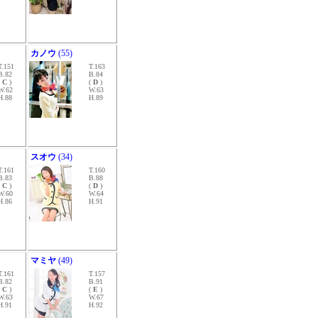
カノウ
(55)
T.151
T.163
B.82
B.84
(
C
)
(
D
)
W.62
W.63
H.88
H.89
スオウ
(34)
T.161
T.160
B.83
B.88
(
C
)
(
D
)
W.60
W.64
H.86
H.91
マミヤ
(49)
T.161
T.157
B.82
B.91
(
C
)
(
E
)
W.63
W.67
H.91
H.92