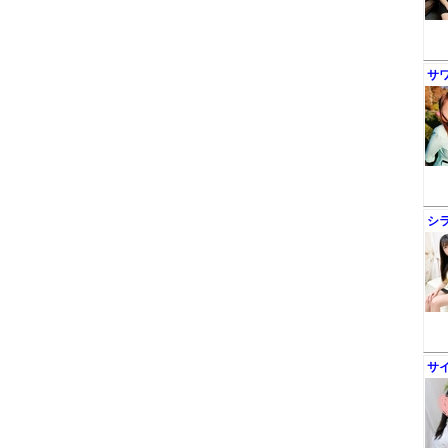
サ
シ
サ