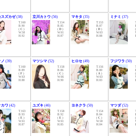
台スズカゼ
(38)
立川カトウ
(56)
マキタ
(35)
ミナミ
(37)
T.160
T.154
T.153
B.90
B.85
B.87
(
C
)
(
D
)
(
D
)
W.58
W.61
W.63
H.92
H.87
H.88
オノ
(39)
マツシマ
(52)
ヒロセ
(49)
フジワラ
(50)
T.160
T.158
T.156
B.89
B.86
B.80
(
F
)
(
C
)
(
A
)
W.63
W.66
W.63
H.88
H.90
H.83
オカワ
(42)
ユズキ
(46)
ヨネクラ
(50)
マツダ
(52)
T.163
T.158
T.154
B.93
B.92
B.84
(
E
)
(
E
)
(
C
)
W.61
W.61
W.58
H.87
H.85
H.84