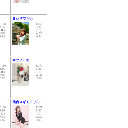
ヨシザワ
(49)
T.158
T.154
B.95
B.84
(
D
)
(
C
)
W.68
W.63
H.93
H.84
マツノ
(39)
T.150
T.170
B.86
B.80
(
D
)
(
D
)
W.62
W.68
H.87
H.98
仙台スギモト
(52)
T.160
T.171
B.86
B.90
(
C
)
(
D
)
W.58
W.62
H.85
H.93