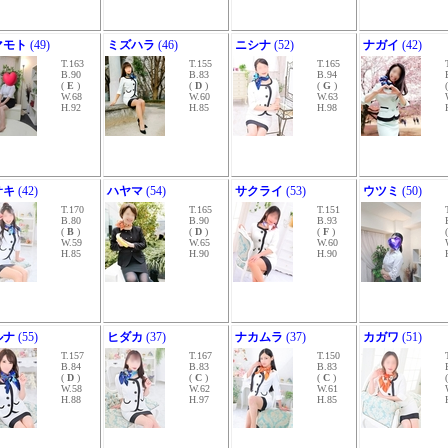
マモト
(49)
ミズハラ
(46)
ニシナ
(52)
ナガイ
(42)
T.163
T.155
T.165
B.90
B.83
B.94
(
E
)
(
D
)
(
G
)
W.68
W.60
W.63
H.92
H.85
H.98
サキ
(42)
ハヤマ
(54)
サクライ
(53)
ウツミ
(50)
T.170
T.165
T.151
B.80
B.90
B.93
(
B
)
(
D
)
(
F
)
W.59
W.65
W.60
H.85
H.90
H.90
ルナ
(55)
ヒダカ
(37)
ナカムラ
(37)
カガワ
(51)
T.157
T.167
T.150
B.84
B.83
B.83
(
D
)
(
C
)
(
C
)
W.58
W.62
W.61
H.88
H.97
H.85