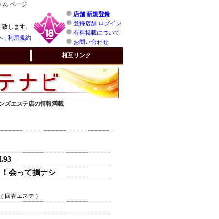
さん ページ
店舗 新規登録
登録店舗 ログイン
り致します。
有料掲載について
へ
|
利用規約
お問い合わせ
相互リンク
 メンズエステ店の情報満載
H.93
ト！会って損ナシ
( 回春エステ )