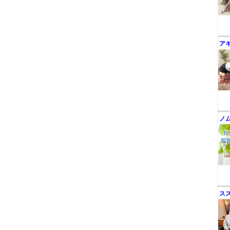
ア
ノ
ス