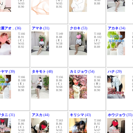
(
D
)
(
G
)
W.65
W.63
W.65
H.88
H.90
H.95
古屋アオ
.. (36)
アマネ
(31)
クロキ
(53)
アカネ
(34)
T.166
T.149
T.168
B.91
B.88
B.102
(
C
)
(
E
)
(
F
)
W.61
W.58
W.67
H.92
H.84
H.89
ラヤマ
(39)
タキモト
(48)
カミジョウ
(54)
ハナ
(29)
T.166
T.156
T.165
B.100
B.86
B.98
(
E
)
(
C
)
(
H
)
W.69
W.64
W.64
H.98
H.90
H.90
ワタニ
(31)
アスカ
(44)
キリシマ
(43)
ホウジョウ
(35)
T.168
T.163
T.160
B.86
B.86
B.92
(
C
)
(
C
)
(
F
)
W.60
W.65
W.67