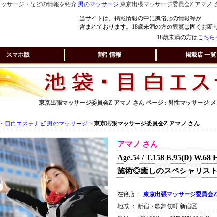
マッサージ・などの情報を紹介
男のマッサージ
東京出張マッサージ委員会Z アマノ 
当サイトは、掲載情報の中に風俗店の情報等が
含まれております。18歳未満の方の観覧は固くお断
18歳未満の方は
こちら
スマホ版
割引情報
掲載店 一覧
東京出張マッサージ委員会Z アマノ さん ページ : 男性マッサージ
・目白エステナビ 男のマッサージ
>
東京出張マッサージ委員会Z アマノ さん
アマノ さん
Age.54 / T.158 B.95(D) W.68 
施術◎癒しのスペシャリス
在籍店 ：
東京出張マッサージ委員会Z
地域 ： 新宿・歌舞伎町 新宿区