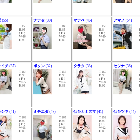
ボ
(55)
ナナセ
(30)
マナベ
(46)
アマノ
(54)
T.156
T.160
T.153
B.95
B.85
B.84
(
E
)
(
F
)
(
D
)
W.66
W.63
W.60
H.95
H.86
H.85
マイチ
(37)
ボタン
(32)
クラタ
(38)
セツナ
(36)
T.164
T.158
T.160
B.98
B.90
B.90
(
F
)
(
E
)
(
F
)
W.65
W.64
W.68
H.98
H.89
H.92
カシマ
(41)
ミチエダ
(47)
仙台カミヌマ
(41)
仙台ツキ
(44)
T.168
T.165
T.152
B.90
B.98
B.99
(
C
)
(
G
)
(
J
)
W.65
W.65
W.62
H.88
H.95
H.85