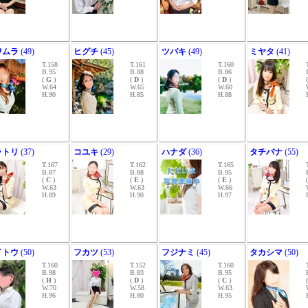
ワムラ
(49)
ヒグチ
(45)
ツバキ
(49)
ミヤタ
(41)
T.158
T.161
T.160
B.95
B.88
B.86
(
G
)
(
D
)
(
D
)
W.64
W.65
W.60
H.90
H.85
H.88
ラトリ
(37)
コユキ
(29)
ハナダ
(36)
タチバナ
(55)
T.167
T.162
T.165
B.87
B.88
B.95
(
C
)
(
E
)
(
E
)
W.63
W.63
W.66
H.89
H.90
H.97
イトウ
(50)
フカツ
(53)
フジナミ
(45)
タカシマ
(50)
T.160
T.152
T.160
B.98
B.83
B.95
(
H
)
(
D
)
(
C
)
W.70
W.58
W.63
H.96
H.80
H.95