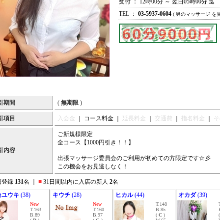
受付 ： 12時00分 ～ 翌日05時00分 迄
TEL ：
03-5937-0604
( 男のマッサージ を
引期間
(
無期限
)
引項目
入会金
｜ コース料金 ｜
延長料金
｜
交通費
｜
指名料金
｜
そ
ご新規様限定
全コース【1000円引き！！】
引内容
出張マッサージ委員会のご利用が初めての方限定です☆彡
この機会をお見逃しなく！
籍登録
131
名 ｜
■
31日間以内に入店の新人
2
名
台ユウキ
(38)
キウチ
(28)
ヒカル
(44)
オカダ
(39)
New
New
T.148
T.163
T.160
B.85
B.89
B.97
(
C
)