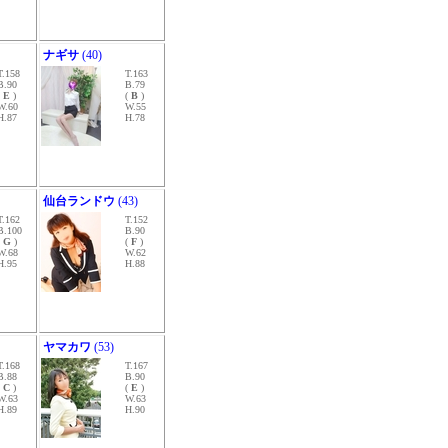
ナギサ
(40)
T.158
T.163
B.90
B.79
(
E
)
(
B
)
W.60
W.55
H.87
H.78
仙台ランドウ
(43)
T.162
T.152
B.100
B.90
(
G
)
(
F
)
W.68
W.62
H.95
H.88
ヤマカワ
(53)
T.168
T.167
B.88
B.90
(
C
)
(
E
)
W.63
W.63
H.89
H.90