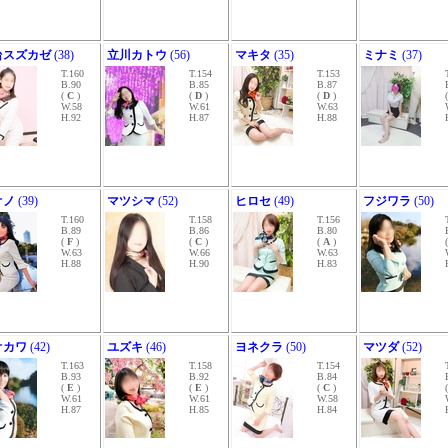
台スズカゼ
(38)
立川カトウ
(56)
マキタ
(35)
ミナミ
(37)
T.160
T.154
T.153
B.90
B.85
B.87
(
C
)
(
D
)
(
D
)
W.58
W.61
W.63
H.92
H.87
H.88
オノ
(39)
マツシマ
(52)
ヒロセ
(49)
フジワラ
(50)
T.160
T.158
T.156
B.89
B.86
B.80
(
F
)
(
C
)
(
A
)
W.63
W.66
W.63
H.88
H.90
H.83
オカワ
(42)
ユズキ
(46)
ヨネクラ
(50)
マツダ
(52)
T.163
T.158
T.154
B.93
B.92
B.84
(
E
)
(
E
)
(
C
)
W.61
W.61
W.58
H.87
H.85
H.84