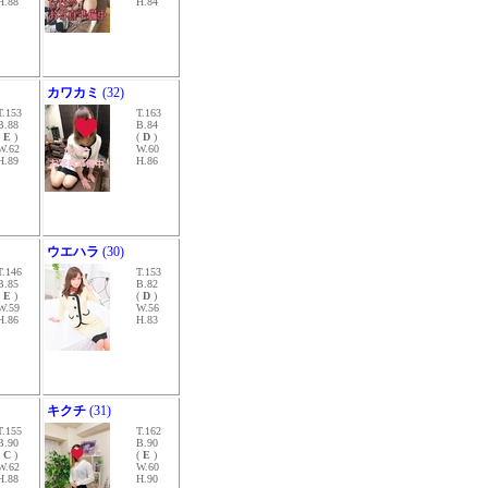
H.88
H.84
カワカミ
(32)
T.153
T.163
B.88
B.84
(
E
)
(
D
)
W.62
W.60
H.89
H.86
ウエハラ
(30)
T.146
T.153
B.85
B.82
(
E
)
(
D
)
W.59
W.56
H.86
H.83
キクチ
(31)
T.155
T.162
B.90
B.90
(
C
)
(
E
)
W.62
W.60
H.88
H.90