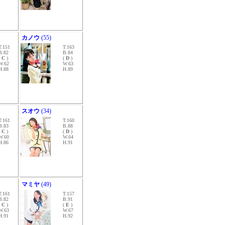
カノウ
(55)
T.151
T.163
B.82
B.84
(
C
)
(
D
)
W.62
W.63
H.88
H.89
スオウ
(34)
T.161
T.160
B.83
B.88
(
C
)
(
D
)
W.60
W.64
H.86
H.91
マミヤ
(49)
T.161
T.157
B.82
B.91
(
C
)
(
E
)
W.63
W.67
H.91
H.92