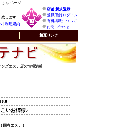
 さん ページ
店舗 新規登録
登録店舗 ログイン
り致します。
有料掲載について
へ
|
利用規約
お問い合わせ
相互リンク
 メンズエステ店の情報満載
H.88
こいお姉様♪
( 回春エステ )