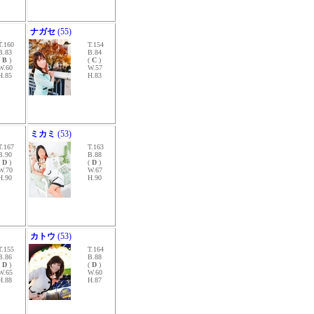
ナガセ
(55)
T.160
T.154
B.83
B.84
(
B
)
(
C
)
W.60
W.57
H.85
H.83
ミカミ
(53)
T.167
T.163
B.90
B.88
(
D
)
(
D
)
W.70
W.67
H.90
H.90
カトウ
(53)
T.155
T.164
B.86
B.88
(
D
)
(
D
)
W.65
W.60
H.88
H.87