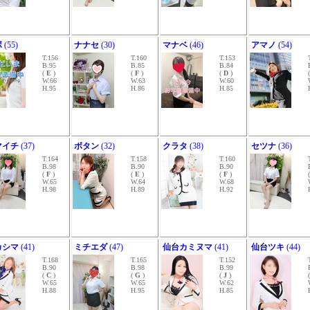
ボ
(55)
ナナセ
(30)
マナベ
(46)
アマノ
(54)
T.156
T.160
T.153
B.95
B.85
B.84
(
E
)
(
F
)
(
D
)
W.66
W.63
W.60
H.95
H.86
H.85
マイチ
(37)
ボタン
(32)
クラタ
(38)
セツナ
(36)
T.164
T.158
T.160
B.98
B.90
B.90
(
F
)
(
E
)
(
F
)
W.65
W.64
W.68
H.98
H.89
H.92
カシマ
(41)
ミチエダ
(47)
仙台カミヌマ
(41)
仙台ツキ
(44)
T.168
T.165
T.152
B.90
B.98
B.99
(
C
)
(
G
)
(
J
)
W.65
W.65
W.62
H.88
H.95
H.85