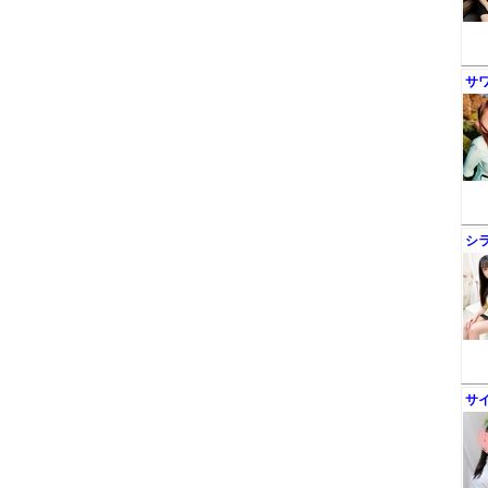
サ
シ
サ