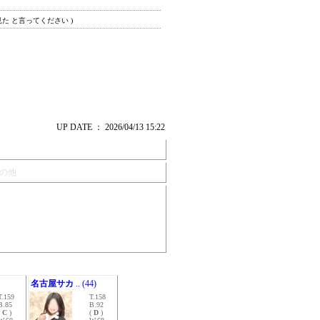
見た と言ってください )
UP DATE ： 2026/04/13 15:22
の他
名古屋サカ
.. (44)
T.159
T.158
B.85
B.92
(
C
)
(
D
)