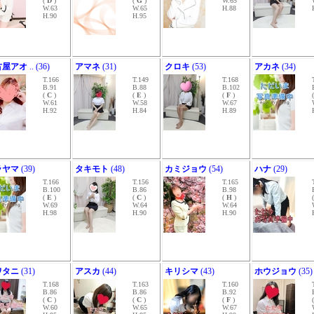
(
D
)
(
G
)
W.65
W.63
W.65
H.88
H.90
H.95
古屋アオ
.. (36)
アマネ
(31)
クロキ
(53)
アカネ
(34)
T.166
T.149
T.168
B.91
B.88
B.102
(
C
)
(
E
)
(
F
)
W.61
W.58
W.67
H.92
H.84
H.89
ラヤマ
(39)
タキモト
(48)
カミジョウ
(54)
ハナ
(29)
T.166
T.156
T.165
B.100
B.86
B.98
(
E
)
(
C
)
(
H
)
W.69
W.64
W.64
H.98
H.90
H.90
ワタニ
(31)
アスカ
(44)
キリシマ
(43)
ホウジョウ
(35)
T.168
T.163
T.160
B.86
B.86
B.92
(
C
)
(
C
)
(
F
)
W.60
W.65
W.67