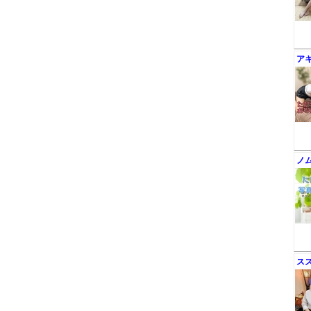
ア
ノ
ス