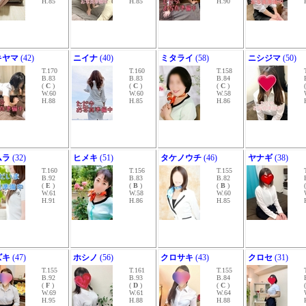
H.85
H.85
H.90
キヤマ
(42)
ニイナ
(40)
ミタライ
(58)
ニシジマ
(50)
T.170
T.160
T.158
B.83
B.83
B.84
(
C
)
(
C
)
(
C
)
W.60
W.60
W.58
H.88
H.85
H.86
ムラ
(32)
ヒメキ
(51)
タケノウチ
(46)
ヤナギ
(38)
T.160
T.156
T.155
B.92
B.83
B.82
(
E
)
(
B
)
(
B
)
W.61
W.58
W.60
H.91
H.86
H.85
ズキ
(47)
ホシノ
(56)
クロサキ
(43)
クロセ
(31)
T.155
T.161
T.155
B.92
B.93
B.84
(
F
)
(
D
)
(
C
)
W.69
W.61
W.64
H.95
H.88
H.88