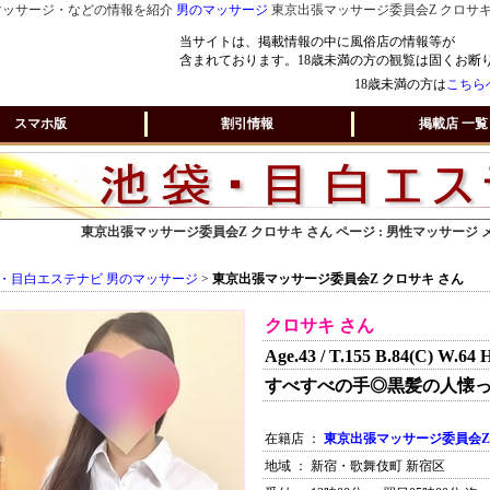
マッサージ・などの情報を紹介
男のマッサージ
東京出張マッサージ委員会Z クロサキ
当サイトは、掲載情報の中に風俗店の情報等が
含まれております。18歳未満の方の観覧は固くお断
18歳未満の方は
こちら
スマホ版
割引情報
掲載店 一覧
東京出張マッサージ委員会Z クロサキ さん ページ : 男性マッサージ
・目白エステナビ 男のマッサージ
>
東京出張マッサージ委員会Z クロサキ さん
クロサキ さん
Age.43 / T.155 B.84(C) W.64 
すべすべの手◎黒髪の人懐っ
在籍店 ：
東京出張マッサージ委員会Z
地域 ： 新宿・歌舞伎町 新宿区