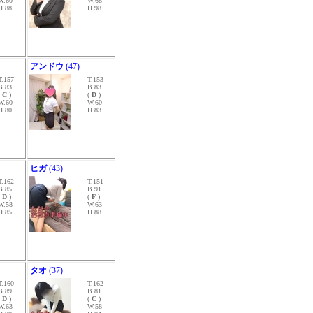
W.60
W.68
H.88
H.98
アンドウ
(47)
T.157
T.153
B.83
B.83
(
C
)
(
D
)
W.60
W.60
H.80
H.83
ヒガ
(43)
T.162
T.151
B.85
B.91
(
D
)
(
F
)
W.58
W.63
H.85
H.88
タオ
(37)
T.160
T.162
B.89
B.81
(
D
)
(
C
)
W.63
W.58