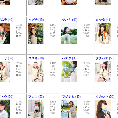
ワムラ
(49)
ヒグチ
(45)
ツバキ
(49)
ミヤタ
(41)
T.158
T.161
T.160
B.95
B.88
B.86
(
G
)
(
D
)
(
D
)
W.64
W.65
W.60
H.90
H.85
H.88
ラトリ
(37)
コユキ
(29)
ハナダ
(36)
タチバナ
(55)
T.167
T.162
T.165
B.87
B.88
B.95
(
C
)
(
E
)
(
E
)
W.63
W.63
W.66
H.89
H.90
H.97
イトウ
(50)
フカツ
(53)
フジナミ
(45)
タカシマ
(50)
T.160
T.152
T.160
B.98
B.83
B.95
(
H
)
(
D
)
(
C
)
W.70
W.58
W.63
H.96
H.80
H.95