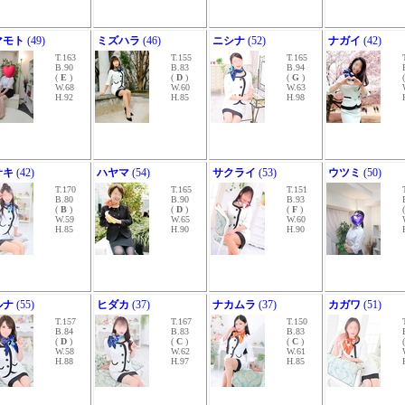
マモト
(49)
ミズハラ
(46)
ニシナ
(52)
ナガイ
(42)
T.163
T.155
T.165
B.90
B.83
B.94
(
E
)
(
D
)
(
G
)
W.68
W.60
W.63
H.92
H.85
H.98
サキ
(42)
ハヤマ
(54)
サクライ
(53)
ウツミ
(50)
T.170
T.165
T.151
B.80
B.90
B.93
(
B
)
(
D
)
(
F
)
W.59
W.65
W.60
H.85
H.90
H.90
ルナ
(55)
ヒダカ
(37)
ナカムラ
(37)
カガワ
(51)
T.157
T.167
T.150
B.84
B.83
B.83
(
D
)
(
C
)
(
C
)
W.58
W.62
W.61
H.88
H.97
H.85