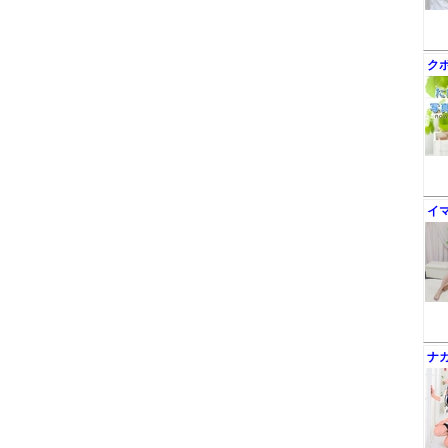
ク
イ
ナ