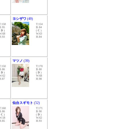
ヨシザワ
(49)
T.158
T.154
B.95
B.84
(
D
)
(
C
)
W.68
W.63
H.93
H.84
マツノ
(39)
T.150
T.170
B.86
B.80
(
D
)
(
D
)
W.62
W.68
H.87
H.98
仙台スギモト
(52)
T.160
T.171
B.86
B.90
(
C
)
(
D
)
W.58
W.62
H.85
H.93