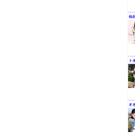
仙
ト
オ